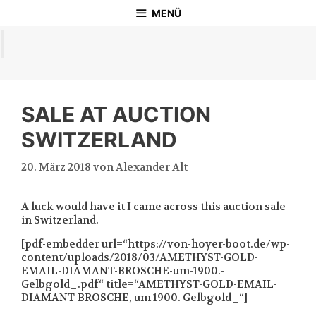
Zum
MENÜ
Inhalt
springen
SALE AT AUCTION
SWITZERLAND
20. März 2018
von
Alexander Alt
A luck would have it I came across this auction sale
in Switzerland.
[pdf-embedder url=“https://von-hoyer-boot.de/wp-
content/uploads/2018/03/AMETHYST-GOLD-
EMAIL-DIAMANT-BROSCHE-um-1900.-
Gelbgold_.pdf“ title=“AMETHYST-GOLD-EMAIL-
DIAMANT-BROSCHE, um 1900. Gelbgold_“]