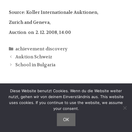
Source: Koller Internationale Auktionen,
Zurich and Geneva,
Auction on 2. 12. 2008, 14:00
Kategorien
achievement-discovery
Auktion Schweiz
School in Bulgaria
Impressum:Alexander Alt, Moorland 12, 24558
Diese Website benutzt Cookies. Wenn du die Website weiter
Henstedt-Ulzburg, E-Mail:
nutzt, gehen wir von deinem Einverständnis aus. This website
admin((ÄT))alexanderalt.de
uses cookies. If you continue to use the website, we assume
your consent.
OK