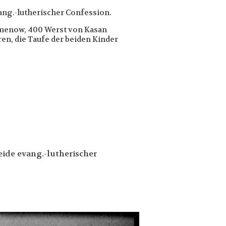
ang.-lutherischer Confession.
Semenow, 400 Werst von Kasan
en, die Taufe der beiden Kinder
eide evang.-lutherischer