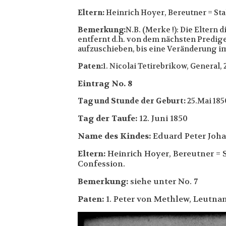
Eltern:
Heinrich Hoyer, Bereutner = Sta
Bemerkung:
N.B. (Merke !): Die Elter
entfernt d.h. von dem nächsten Predige
aufzuschieben, bis eine Veränderung im 
Paten:
1. Nicolai Tetirebrikow, General,
Eintrag No. 8
Tag und Stunde der Geburt:
25.Mai 185
Tag der Taufe:
12. Juni 1850
Name des Kindes:
Eduard Peter Joh
Eltern:
Heinrich Hoyer, Bereutner = 
Confession.
Bemerkung:
siehe unter No. 7
Paten:
1. Peter von Methlew, Leutnan