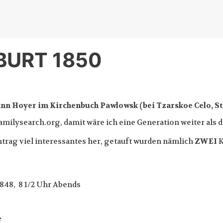
BURT 1850
nn Hoyer im Kirchenbuch Pawlowsk (bei Tzarskoe Celo, St.
 familysearch.org, damit wäre ich eine Generation weiter al
ntrag viel interessantes her, getauft wurden nämlich
ZWEI
K
 1848, 8 1/2 Uhr Abends
e