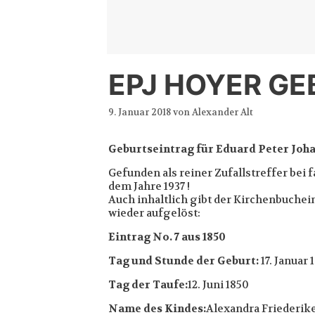
Zum
Inhalt
springen
EPJ HOYER GE
9. Januar 2018
von
Alexander Alt
Geburtseintrag für Eduard Peter Joha
Gefunden als reiner Zufallstreffer bei
dem Jahre 1937 !
Auch inhaltlich gibt der Kirchenbuchei
wieder aufgelöst:
Eintrag No. 7 aus 1850
Tag und Stunde der Geburt:
17. Januar
Tag der Taufe:
12. Juni 1850
Name des Kindes:
Alexandra Friederik