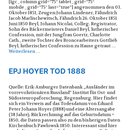
[lgc_column grid=“75″ tablet_grid=“75″
mobile_grid=“75″ last=“true“] angenommen den 03.
Oktober 1851, Zeugen:Johann Lindener, Fähndrich
Jacob Marlischewitsch, Fähndrich 26. Oktober 1851
Juni 1850 Beyl, Johann Nicolai, Colleg. Registrator,
Sohn des Bäckermeisters Daniel Beyl, lutherischer
Confession, mit der Jungfrau Goertz, Charlotte
Cath., zweite Tochter des Broncearbeiters Gottlieb
Beyl, lutherischer Confession zu Hause getraut …
Weiterlesen …
EPJ HOYER TOD 1888
Quelle: Erik-Amburger-Datenbank „Ausländer im
vorrevolutionären Russland“ Institut für Ost- und
Südosteuropaforschung, Regensburg. Hier findet
sich ein Verweis auf das Todesdatum von Eduard
Peter Johann Hoyer (1888) und eine Altersangabe
(38 Jahre), Rückrechnung auf das Geburtsdatum =
1850, die Daten passen also zu den bisherigen Daten
Kirchenbuch Pawlowsk 1850. Interessant sind hier