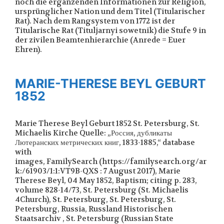
noch die ergänzenden Informationen zur Religion,
ursprünglicher Nation und dem Titel (Titularischer
Rat). Nach dem Rangsystem von 1772 ist der
Titularische Rat (Tituljarnyi sowetnik) die Stufe 9 in
der zivilen Beamtenhierarchie (Anrede = Euer
Ehren).
MARIE-THERESE BEYL GEBURT
1852
Marie Therese Beyl Geburt 1852 St. Petersburg, St.
Michaelis Kirche Quelle: „Россия, дубликаты
Лютеранских метрических книг, 1833-1885,“ database
with
images, FamilySearch (https://familysearch.org/ar
k:/61903/1:1:VT9B-QXS : 7 August 2017), Marie
Therese Beyl, 04 May 1852, Baptism; citing p. 283,
volume 828-14/73, St. Petersburg (St. Michaelis
4Church), St. Petersburg, St. Petersburg, St.
Petersburg, Russia, Russland Historischen
Staatsarchiv , St. Petersburg (Russian State