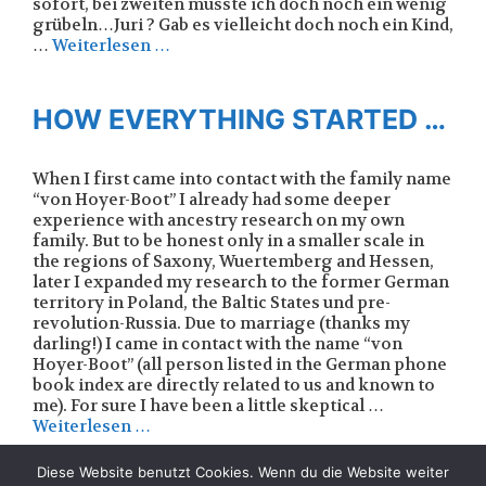
sofort, bei zweiten musste ich doch noch ein wenig
grübeln…Juri ? Gab es vielleicht doch noch ein Kind,
…
Weiterlesen …
HOW EVERYTHING STARTED …
When I first came into contact with the family name
“von Hoyer-Boot” I already had some deeper
experience with ancestry research on my own
family. But to be honest only in a smaller scale in
the regions of Saxony, Wuertemberg and Hessen,
later I expanded my research to the former German
territory in Poland, the Baltic States und pre-
revolution-Russia. Due to marriage (thanks my
darling!) I came in contact with the name “von
Hoyer-Boot” (all person listed in the German phone
book index are directly related to us and known to
me). For sure I have been a little skeptical …
Weiterlesen …
Diese Website benutzt Cookies. Wenn du die Website weiter