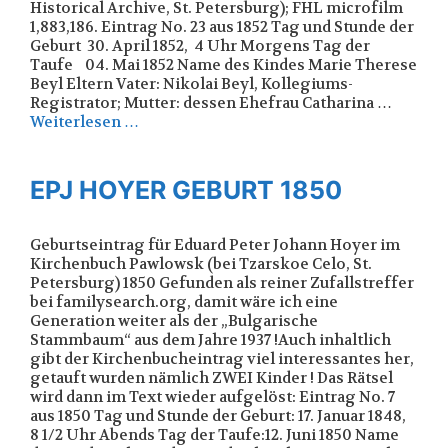
Historical Archive, St. Petersburg); FHL microfilm
1,883,186. Eintrag No. 23 aus 1852 Tag und Stunde der
Geburt 30. April 1852, 4 Uhr Morgens Tag der
Taufe 04. Mai 1852 Name des Kindes Marie Therese
Beyl Eltern Vater: Nikolai Beyl, Kollegiums-
Registrator; Mutter: dessen Ehefrau Catharina …
Weiterlesen …
EPJ HOYER GEBURT 1850
Geburtseintrag für Eduard Peter Johann Hoyer im
Kirchenbuch Pawlowsk (bei Tzarskoe Celo, St.
Petersburg) 1850 Gefunden als reiner Zufallstreffer
bei familysearch.org, damit wäre ich eine
Generation weiter als der „Bulgarische
Stammbaum“ aus dem Jahre 1937 !Auch inhaltlich
gibt der Kirchenbucheintrag viel interessantes her,
getauft wurden nämlich ZWEI Kinder ! Das Rätsel
wird dann im Text wieder aufgelöst: Eintrag No. 7
aus 1850 Tag und Stunde der Geburt: 17. Januar 1848,
8 1/2 Uhr Abends Tag der Taufe:12. Juni 1850 Name