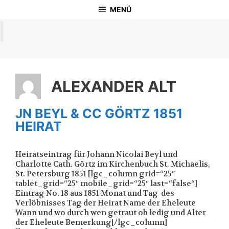
Zum
MENÜ
Inhalt
springen
ALEXANDER ALT
JN BEYL & CC GÖRTZ 1851
HEIRAT
Heiratseintrag für Johann Nicolai Beyl und
Charlotte Cath. Görtz im Kirchenbuch St. Michaelis,
St. Petersburg 1851 [lgc_column grid=“25″
tablet_grid=“25″ mobile_grid=“25″ last=“false“]
Eintrag No. 18 aus 1851 Monat und Tag des
Verlöbnisses Tag der Heirat Name der Eheleute
Wann und wo durch wen getraut ob ledig und Alter
der Eheleute Bemerkung[/lgc_column]